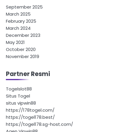
September 2025
March 2025
February 2025
March 2024
December 2023
May 2021
October 2020
November 2019
Partner Resmi
Togelslot88
Situs Togel
situs vipwin88
https://178togel.com/
https://togel178.best/
https://togel178.sg-host.com/
Agen Vipwin88