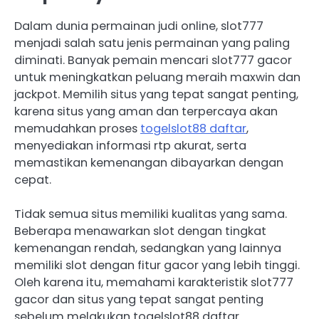
Dalam dunia permainan judi online, slot777
menjadi salah satu jenis permainan yang paling
diminati. Banyak pemain mencari slot777 gacor
untuk meningkatkan peluang meraih maxwin dan
jackpot. Memilih situs yang tepat sangat penting,
karena situs yang aman dan terpercaya akan
memudahkan proses
togelslot88 daftar
,
menyediakan informasi rtp akurat, serta
memastikan kemenangan dibayarkan dengan
cepat.
Tidak semua situs memiliki kualitas yang sama.
Beberapa menawarkan slot dengan tingkat
kemenangan rendah, sedangkan yang lainnya
memiliki slot dengan fitur gacor yang lebih tinggi.
Oleh karena itu, memahami karakteristik slot777
gacor dan situs yang tepat sangat penting
sebelum melakukan togelslot88 daftar.