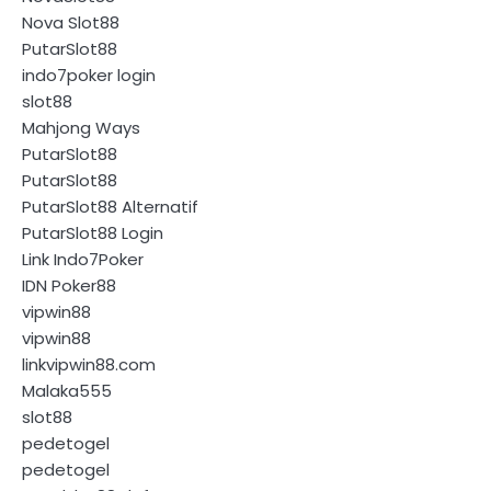
Nova Slot88
PutarSlot88
indo7poker login
slot88
Mahjong Ways
PutarSlot88
PutarSlot88
PutarSlot88 Alternatif
PutarSlot88 Login
Link Indo7Poker
IDN Poker88
vipwin88
vipwin88
linkvipwin88.com
Malaka555
slot88
pedetogel
pedetogel