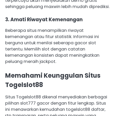
terpercaya akan menyediakan demo gratis
sehingga peluang maxwin lebih mudah diprediksi.
3. Amati Riwayat Kemenangan
Beberapa situs menampilkan riwayat
kemenangan atau fitur statistik. Informasi ini
berguna untuk menilai seberapa gacor slot
tertentu. Memilih slot dengan catatan
kemenangan konsisten dapat meningkatkan
peluang meraih jackpot.
Memahami Keunggulan Situs
Togelslot88
Situs Togelslot88 dikenal menyediakan berbagai
pilihan slot777 gacor dengan fitur lengkap. Situs
ini menawarkan kemudahan togelslot88 daftar,
rtp transparan, serta peluang maxwin yang